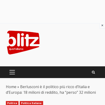
×
Skip
to
content
PRIMARY
MENU
Home
»
Berlusconi è il politico più ricco d’Italia e
d’Europa: 18 milioni di reddito, ha “perso” 32 milioni
Politica
Politica Italiana