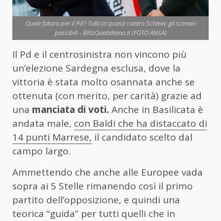
Quale futuro per il Pd? Tutti (o quasi) contro Schlein: gli scenari
possibili - BlitzQuotidiano.it (FOTO ANSA)
Il Pd e il centrosinistra non vincono più
un’elezione Sardegna esclusa, dove la
vittoria è stata molto osannata anche se
ottenuta (con merito, per carità) grazie ad
una
manciata di voti.
Anche in Basilicata è
andata male,
con Baldi che ha distaccato di
14 punti Marrese,
il candidato scelto dal
campo largo.
Ammettendo che anche alle Europee vada
sopra ai 5 Stelle rimanendo così il primo
partito dell’opposizione, e quindi una
teorica “guida” per tutti quelli che in