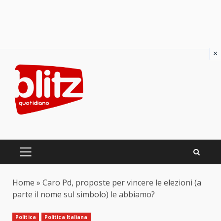
×
Skip
to
content
PRIMARY
MENU
Home
»
Caro Pd, proposte per vincere le elezioni (a
parte il nome sul simbolo) le abbiamo?
Politica
Politica Italiana