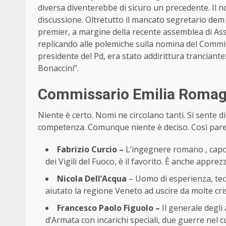
diversa diventerebbe di sicuro un precedente. Il 
discussione. Oltretutto il mancato segretario de
premier, a margine della recente assemblea di Ass
replicando alle polemiche sulla nomina del Commi
presidente del Pd, era stato addirittura tranciante
Bonaccini”.
Commissario Emilia Romagna
Niente è certo. Nomi ne circolano tanti. Si sente di t
competenza. Comunque niente è deciso. Così pare. Qu
Fabrizio Curcio –
L’ingegnere romano , capo 
dei Vigili del Fuoco, è il favorito. È anche appre
Nicola Dell’Acqua
– Uomo di esperienza, tecn
aiutato la regione Veneto ad uscire da molte crisi:
Francesco Paolo Figuolo –
Il generale degli 
d’Armata con incarichi speciali, due guerre nel 