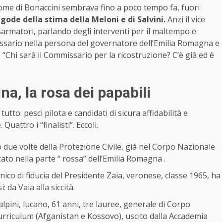
nome di Bonaccini sembrava fino a poco tempo fa, fuori
m
gode della stima della Meloni e di Salvini.
Anzi il vice
armatori, parlando degli interventi per il maltempo e
ssario nella persona del governatore dell’Emilia Romagna e
: “Chi sarà il Commissario per la ricostruzione? C’è già ed è
, la rosa dei papabili
utto: pesci pilota e candidati di sicura affidabilità e
attro i “finalisti”. Eccoli.
due volte della Protezione Civile, già nel Corpo Nazionale
zzato nella parte “ rossa” dell’Emilia Romagna .
ico di fiducia del Presidente Zaia, veronese, classe 1965, ha
 da Vaia alla siccità.
alpini, lucano, 61 anni, tre lauree, generale di Corpo
curriculum (Afganistan e Kossovo), uscito dalla Accademia