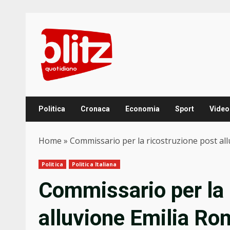
Skip
to
content
Politica
Cronaca
Economia
Sport
Video
Home
»
Commissario per la ricostruzione post allu
Politica
Politica Italiana
Commissario per la 
alluvione Emilia Rom