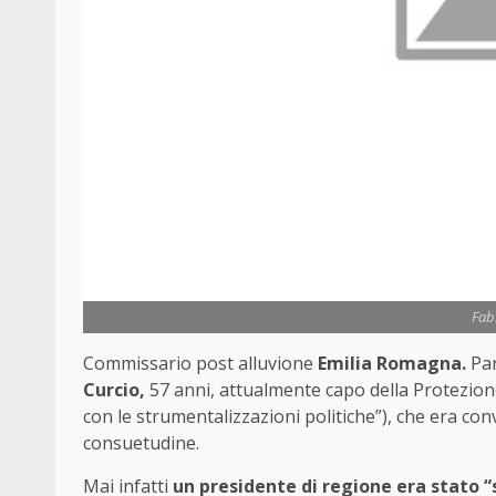
Fabr
Commissario post alluvione
Emilia Romagna.
Par
Curcio,
57 anni, attualmente capo della Protezione
con le strumentalizzazioni politiche”), che era conv
consuetudine.
Mai infatti
un presidente di regione era stato 