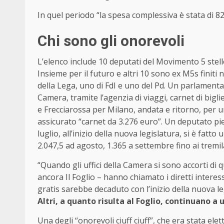
In quel periodo “la spesa complessiva è stata di 82
Chi sono gli onorevoli
L’elenco include 10 deputati del Movimento 5 stell
Insieme per il futuro e altri 10 sono ex M5s finiti n
della Lega, uno di FdI e uno del Pd. Un parlamentare 
Camera, tramite l’agenzia di viaggi, carnet di bigli
e Frecciarossa per Milano, andata e ritorno, per un
assicurato “carnet da 3.276 euro”. Un deputato pi
luglio, all’inizio della nuova legislatura, si è fatto
2.047,5 ad agosto, 1.365 a settembre fino ai tremila
“Quando gli uffici della Camera si sono accorti di
ancora Il Foglio – hanno chiamato i diretti interessa
gratis sarebbe decaduto con l’inizio della nuova le
Altri, a quanto risulta al Foglio, continuano a u
Una degli “onorevoli ciuff ciuff”, che era stata elet