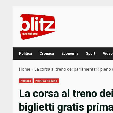
Skip
to
content
Politica
Cronaca
Economia
Sport
Video
Home
»
La corsa al treno dei parlamentari: pieno d
Politica
Politica Italiana
La corsa al treno de
biglietti gratis prim