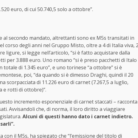
.520 euro, di cui 50.740,5 solo a ottobre”.
e al secondo mandato, altrettanti sono ex M5s transitati in
el corso degli anni nel Gruppo Misto, oltre a 4 di Italia viva, 
ligure, si legge nell’articolo, “si è fatto acquistare dalla
etti per 3.888 euro. Uno romano “si è preso pacchetti di Italo
 totale di 1.345 euro”, e uno torinese “a ottobre” si è
emontese, poi, “da quando si è dimesso Draghi, quindi il 20
 una scorpacciata di 11.226 euro di carnet (7.267,5 a luglio,
 e rotti di ottobre)”.
 questo incremento esponenziale di carnet staccati – racconta
ti. Avvisandoli che, di norma, il loro diritto a viaggiare
gislatura.
Alcuni di questi hanno dato i carnet indietro.
sarli”.
ta con il M5s, ha spiegato che “l’emissione del titolo di