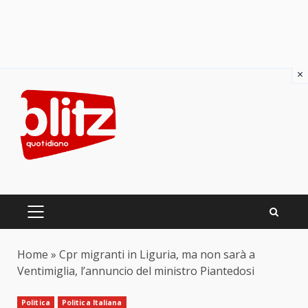
×
Skip
to
content
PRIMARY
MENU
Home
»
Cpr migranti in Liguria, ma non sarà a
Ventimiglia, l’annuncio del ministro Piantedosi
Politica
Politica Italiana