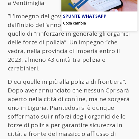
a Ventimiglia.
“L’impegno del governo, assunto fin
SPUNTE WHATSAPP
Cosa cambia
dall’inizio dell’anno”, ha detto il ministro, è
quello di “rinforzare in generale gli organici
delle forze di polizia”. Un impegno “che
vedrà, nella provincia di Imperia entro il
2023, almeno 43 unità tra polizia e
carabinieri.
Dieci quelle in più alla polizia di frontiera”.
Dopo aver annunciato che nessun Cpr sarà
aperto nella città di confine, ma ne sorgerà
uno in Liguria, Piantedosi si è dunque
soffermato sui rinforzi degli organici delle
forze di polizia per garantire sicurezza in
città, a fronte del massiccio afflusso di