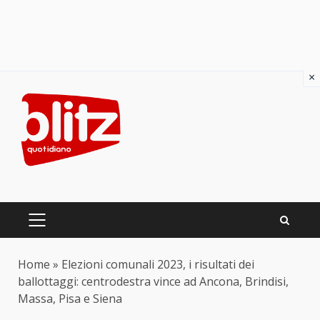
×
Skip
to
content
PRIMARY
MENU
Home
»
Elezioni comunali 2023, i risultati dei
ballottaggi: centrodestra vince ad Ancona, Brindisi,
Massa, Pisa e Siena