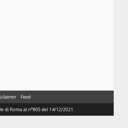
sclaimer
Feed
ale di Roma al n°805 del 14/12/2021