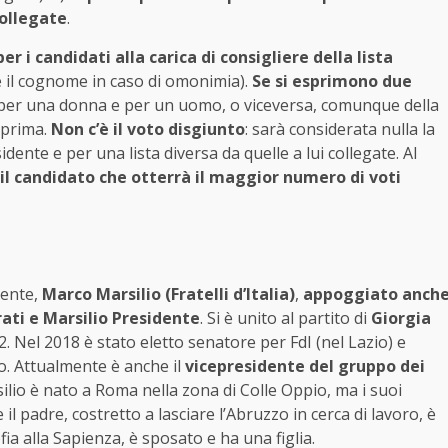
collegate
.
r i candidati alla carica di consigliere della lista
 il cognome in caso di omonimia).
Se si esprimono due
per una donna e per un uomo, o viceversa, comunque della
a prima.
Non c’è il voto disgiunto
: sarà considerata nulla la
ente e per una lista diversa da quelle a lui collegate. Al
l candidato che otterrà il maggior numero di voti
cente,
Marco Marsilio (Fratelli d’Italia)
,
appoggiato anch
rati e Marsilio Presidente
. Si è unito al partito di
Giorgia
12. Nel 2018 è stato eletto senatore per FdI (nel Lazio) e
o. Attualmente è anche il
vicepresidente del gruppo dei
silio è nato a Roma nella zona di Colle Oppio, ma i suoi
l padre, costretto a lasciare l’Abruzzo in cerca di lavoro, è
ia alla Sapienza, è sposato e ha una figlia.