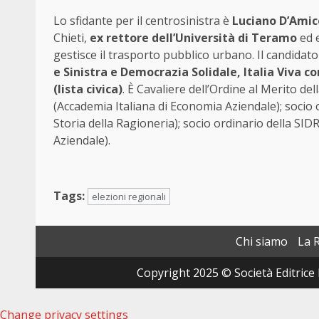
Lo sfidante per il centrosinistra è
Luciano D’Amic
Chieti,
ex rettore dell’Università di Teramo
ed 
gestisce il trasporto pubblico urbano. Il candidat
e Sinistra e Democrazia Solidale, Italia Viva c
(lista civica)
. È Cavaliere dell’Ordine al Merito del
(Accademia Italiana di Economia Aziendale); socio or
Storia della Ragioneria); socio ordinario della SID
Aziendale).
Tags:
elezioni regionali
Chi siamo
La 
Copyright 2025 © Società Editrice 
Change privacy settings