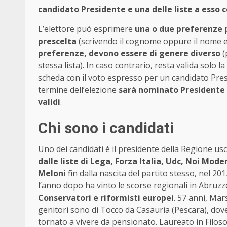
candidato Presidente e una delle liste a esso 
L’elettore può esprimere
una o due preferenze pe
prescelta
(scrivendo il cognome oppure il nome e
preferenze, devono essere di genere diverso
(
stessa lista). In caso contrario, resta valida solo l
scheda con il voto espresso per un candidato Presid
termine dell’elezione
sarà nominato Presidente i
validi
.
Chi sono i candidati
Uno dei candidati è il presidente della Regione us
dalle liste di Lega, Forza Italia, Udc, Noi Mode
Meloni
fin dalla nascita del partito stesso, nel 20
l’anno dopo ha vinto le scorse regionali in Abruzz
Conservatori e riformisti europei
. 57 anni, Mar
genitori sono di Tocco da Casauria (Pescara), dove i
tornato a vivere da pensionato. Laureato in Filosof