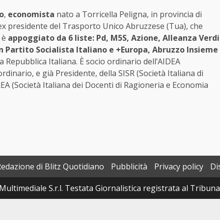
o
,
economista
nato a Torricella Peligna, in provincia di
ex presidente del Trasporto Unico Abruzzese (Tua), che
o è
appoggiato da 6 liste: Pd, M5S, Azione, Alleanza Verdi
on Partito Socialista Italiano e +Europa, Abruzzo Insieme
la Repubblica Italiana. È socio ordinario dell’AIDEA
dinario, e già Presidente, della SISR (Società Italiana di
REA (Società Italiana dei Docenti di Ragioneria e Economia
Redazione di Blitz Quotidiano
Pubblicità
Privacy policy
Di
Multimediale S.r.l. Testata Giornalistica registrata al Tribun