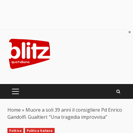
×
Skip
to
content
PRIMARY
MENU
Home
»
Muore a soli 39 anni il consigliere Pd Enrico
Gandolfi. Gualtieri: “Una tragedia improvvisa”
Politica
Politica Italiana