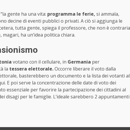
 “la gente ha una vita:
programma le ferie,
si ammala,
o decine di eventi pubblici o privati. A ciò si aggiunga le
ccetera, tutta gente, spiega il professore, che non è contrari
, magari, ha un’idea politica chiara.
ensionismo
tonia
votano con il cellulare, in
Germania
per
à la
tessera elettorale.
Occorre liberare il voto dalla
lettorale, basterebbero un documento e la lista dei votanti al
 qui. E poi serve la concentrazione delle date di voto dei
o essenziale per favorire la partecipazione dei cittadini al
e dei disagi per le famiglie. L’ideale sarebbero 2 appuntamenti