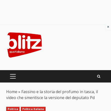
×
Skip
to
content
PRIMARY
MENU
Home
»
Fassino e la storia del profumo in tasca, il
video che smentisce la versione del deputato Pd
Politica
Politica Italiana