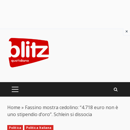
×
Skip
to
content
PRIMARY
MENU
Home
»
Fassino mostra cedolino: “4.718 euro non è
uno stipendio d’oro”. Schlein si dissocia
Politica
Politica Italiana