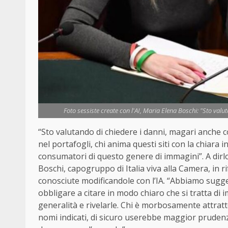
Foto sessiste create con l'AI, Maria Elena Boschi: "Sto valu
“Sto valutando di chiedere i danni, magari anche c
nel portafogli, chi anima questi siti con la chiara 
consumatori di questo genere di immagini”. A dirlo,
Boschi, capogruppo di Italia viva alla Camera, in r
conosciute modificandole con l’IA. “Abbiamo suggeri
obbligare a citare in modo chiaro che si tratta di i
generalità e rivelarle. Chi è morbosamente attratto
nomi indicati, di sicuro userebbe maggior prudenz