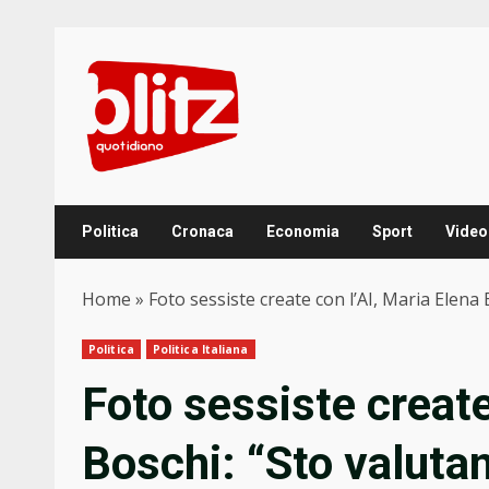
Skip
to
content
Politica
Cronaca
Economia
Sport
Video
Home
»
Foto sessiste create con l’AI, Maria Elena
Politica
Politica Italiana
Foto sessiste create
Boschi: “Sto valuta