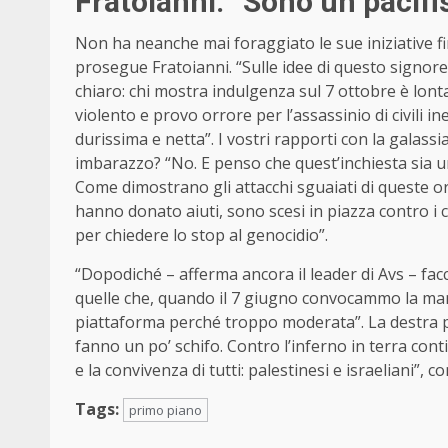
Fratoianni: “Sono un pacifi
Non ha neanche mai foraggiato le sue iniziative fi
prosegue Fratoianni. “Sulle idee di questo signor
chiaro: chi mostra indulgenza sul 7 ottobre è lonta
violento e provo orrore per l’assassinio di civili 
durissima e netta”. I vostri rapporti con la galass
imbarazzo? “No. E penso che quest’inchiesta sia u
Come dimostrano gli attacchi sguaiati di queste ore
hanno donato aiuti, sono scesi in piazza contro i 
per chiedere lo stop al genocidio”.
“Dopodiché – afferma ancora il leader di Avs – fac
quelle che, quando il 7 giugno convocammo la mani
piattaforma perché troppo moderata”. La destra per
fanno un po’ schifo. Contro l’inferno in terra con
e la convivenza di tutti: palestinesi e israeliani”, c
Tags:
primo piano