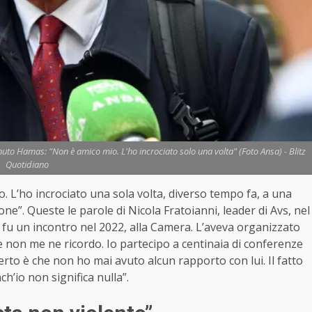
o Hamas: "Non è amico mio. L'ho incrociato solo una volta" (Foto Ansa) - Blitz
Quotidiano
L’ho incrociato una sola volta, diverso tempo fa, a una
e”. Queste le parole di Nicola Fratoianni, leader di Avs, nel
e fu un incontro nel 2022, alla Camera. L’aveva organizzato
he non me ne ricordo. Io partecipo a centinaia di conferenze
erto è che non ho mai avuto alcun rapporto con lui. Il fatto
ch’io non significa nulla”.