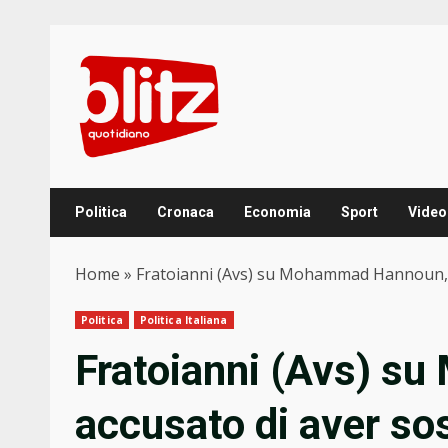
Skip
to
content
Politica
Cronaca
Economia
Sport
Video
Home
»
Fratoianni (Avs) su Mohammad Hannoun, a
Politica
Politica Italiana
Fratoianni (Avs) 
accusato di aver s