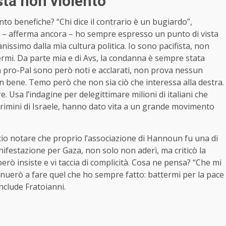
sta non violento”
nto benefiche? “Chi dice il contrario è un bugiardo”,
e – afferma ancora – ho sempre espresso un punto di vista
nissimo dalla mia cultura politica. Io sono pacifista, non
inermi. Da parte mia e di Avs, la condanna è sempre stata
ia pro-Pal sono però noti e acclarati, non prova nessun
n bene. Temo però che non sia ciò che interessa alla destra.
. Usa l’indagine per delegittimare milioni di italiani che
crimini di Israele, hanno dato vita a un grande movimento
cio notare che proprio l’associazione di Hannoun fu una di
festazione per Gaza, non solo non aderì, ma criticò la
ò insiste e vi taccia di complicità. Cosa ne pensa? “Che mi
tinuerò a fare quel che ho sempre fatto: battermi per la pace
onclude Fratoianni.