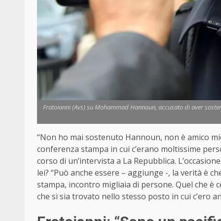
Fratoianni (Avs) su Mohammad Hannoun, accusato di aver sostenut
“Non ho mai sostenuto Hannoun, non è amico mio. 
conferenza stampa in cui c’erano moltissime person
corso di un’intervista a La Repubblica. L’occasion
lei? “Può anche essere – aggiunge -, la verità è c
stampa, incontro migliaia di persone. Quel che è c
che si sia trovato nello stesso posto in cui c’ero an