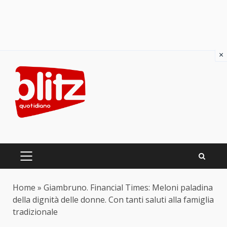
×
Skip
to
content
PRIMARY
MENU
Home
»
Giambruno. Financial Times: Meloni paladina
della dignità delle donne. Con tanti saluti alla famiglia
tradizionale