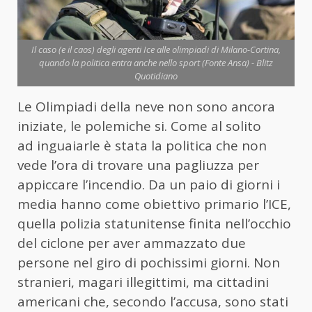
Il caso (e il caos) degli agenti Ice alle olimpiadi di Milano-Cortina,
quando la politica entra anche nello sport (Fonte Ansa) - Blitz
Quotidiano
Le Olimpiadi della neve non sono ancora
iniziate, le polemiche si. Come al solito
ad inguaiarle è stata la politica che non
vede l’ora di trovare una pagliuzza per
appiccare l’incendio. Da un paio di giorni i
media hanno come obiettivo primario l’ICE,
quella polizia statunitense finita nell’occhio
del ciclone per aver ammazzato due
persone nel giro di pochissimi giorni. Non
stranieri, magari illegittimi, ma cittadini
americani che, secondo l’accusa, sono stati