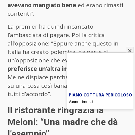
avevano mangiato bene
ed erano rimasti
contenti”.
La premier ha quindi incaricato
l’ambasciata di pagare. Poi la critica
all’opposizione: “Eppure anche questo in
Italia ha creato polemica, da parte di
un’opposizione che e
videntemente
preferisce un’altra immagine dell’Italia
.
Me ne dispiace perché speravo che almeno
su una cosa così banale si potesse essere
tutti d’accordo”.
PIANO COTTURA PERICOLOSO
Vanno rimossi
Il ristorante ringrazia la
Meloni: “Una madre che dà
l’esempio”