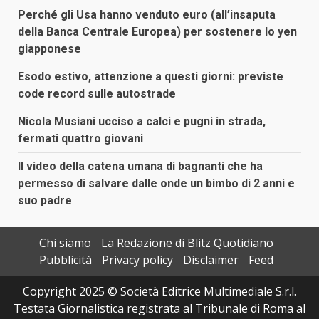
Perché gli Usa hanno venduto euro (all’insaputa
della Banca Centrale Europea) per sostenere lo yen
giapponese
Esodo estivo, attenzione a questi giorni: previste
code record sulle autostrade
Nicola Musiani ucciso a calci e pugni in strada,
fermati quattro giovani
Il video della catena umana di bagnanti che ha
permesso di salvare dalle onde un bimbo di 2 anni e
suo padre
Chi siamo
La Redazione di Blitz Quotidiano
Pubblicità
Privacy policy
Disclaimer
Feed
Copyright 2025 © Società Editrice Multimediale S.r.l.
Testata Giornalistica registrata al Tribunale di Roma al