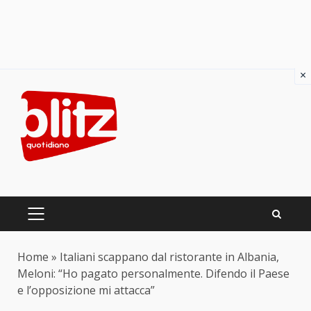
×
Skip
to
content
PRIMARY
MENU
Home
»
Italiani scappano dal ristorante in Albania,
Meloni: “Ho pagato personalmente. Difendo il Paese
e l’opposizione mi attacca”