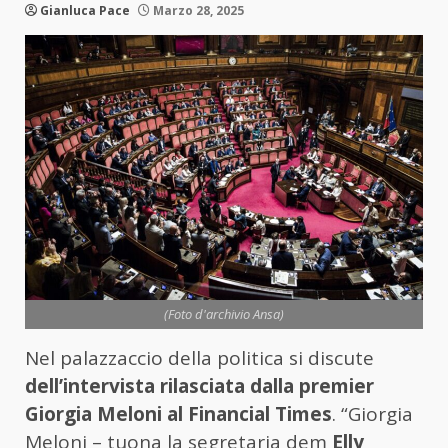
Gianluca Pace
Marzo 28, 2025
(Foto d'archivio Ansa)
Nel palazzaccio della politica si discute
dell’intervista rilasciata dalla premier
Giorgia Meloni al Financial Times
. “Giorgia
Meloni – tuona la segretaria dem
Elly