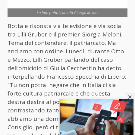
La foto pubblicata da Giorgia Meloni
Botta e risposta via televisione e via social
tra Lilli Gruber e il premier Giorgia Meloni.
Tema del contendere: il patriarcato. Ma
andiamo con ordine. Lunedì, durante Otto
e Mezzo, Lilli Gruber parlando del caso
dell’omicidio di Giulia Cecchettin ha detto,
interpellando Francesco Specchia di Libero:
“Tu non potrai negare che in Italia ci sia
forte cultura patriarcale e che questa
destra destra al potere non la sta proprio
contrastando tanto”. E ha aggiunto: “Sì,
abbiamo una donna come presidente del
Consiglio, però ci tiene a essere chiamata