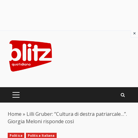
×
Skip
to
content
PRIMARY
MENU
Home
»
Lilli Gruber: “Cultura di destra patriarcale…”.
Giorgia Meloni risponde così
Politica
Politica Italiana