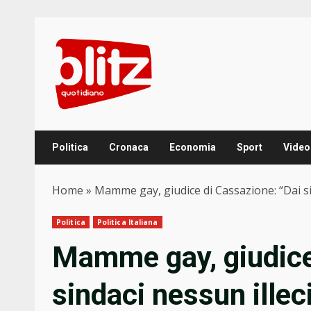
Skip
to
content
Politica
Cronaca
Economia
Sport
Video
Home
»
Mamme gay, giudice di Cassazione: “Dai sin
Politica
Politica Italiana
Mamme gay, giudice
sindaci nessun illec