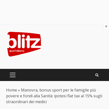
×
Skip
to
content
PRIMARY
MENU
Home
»
Manovra, bonus sport per le famiglie più
povere e fondi alla Sanità: ipotesi flat tax al 15% sugli
straordinari dei medici