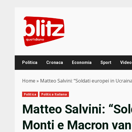
Skip
to
content
Politica
Cronaca
Economia
Sport
Video
Home
»
Matteo Salvini: “Soldati europei in Ucrai
Politica
Politica Italiana
Matteo Salvini: “Sol
Monti e Macron vann