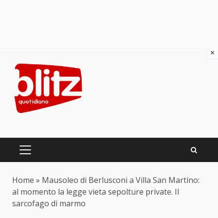
×
Skip
to
content
PRIMARY
MENU
Home
»
Mausoleo di Berlusconi a Villa San Martino:
al momento la legge vieta sepolture private. Il
sarcofago di marmo