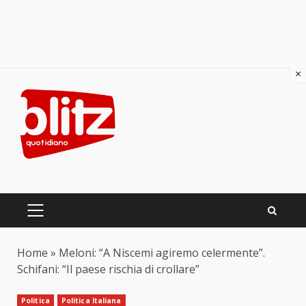
×
Skip
to
content
PRIMARY
MENU
Home
»
Meloni: “A Niscemi agiremo celermente”.
Schifani: “Il paese rischia di crollare”
Politica
Politica Italiana