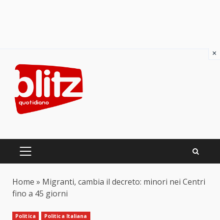
×
Skip
to
content
PRIMARY
MENU
Home
»
Migranti, cambia il decreto: minori nei Centri
fino a 45 giorni
Politica
Politica Italiana