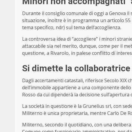
Minori non accompagnati “a
Durante il consiglio comunale di oggi a Genova il
situazione, inoltre è in programma un articolo 55
tema specifico, ndr) sul tema dell’accoglienza.
La controversa idea di “accogliere” i minori stran
attaccabile sia nel merito, dunque, come per il me
questione, a Rivarolo, in palese conflitto di interes
Si dimette la collaboratrice
Dagli accertamenti catastali, riferisce Secolo XIX ch
dell’immobile appartiene a una componente dello s
Rosso da cui dipenderà la decisione sull’apertura 
La società in questione è la Grunelius srl, con sed
Militerno è unica proprietaria, mentre Carlo De R
Militerno, secondo il quotidiano, con una deliber
Comune come funzionario amministrativo, per dare “