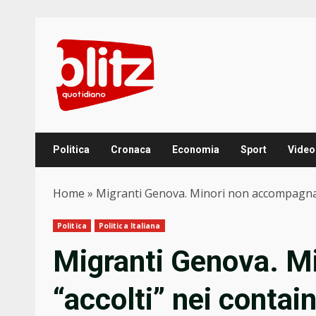
Skip
to
content
Politica
Cronaca
Economia
Sport
Video
Home
»
Migranti Genova. Minori non accompagnati 
Politica
Politica Italiana
Migranti Genova. M
“accolti” nei contain