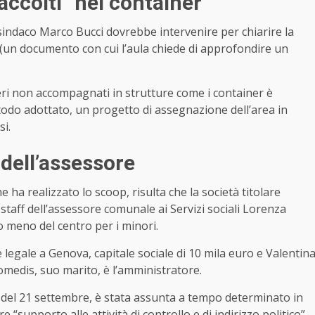
ccolti” nei container
 sindaco Marco Bucci dovrebbe intervenire per chiarire la
 (un documento con cui l’aula chiede di approfondire un
ieri non accompagnati in strutture come i container è
todo adottato, un progetto di assegnazione dell’area in
si.
 dell’assessore
e ha realizzato lo scoop, risulta che la società titolare
taff dell’assessore comunale ai Servizi sociali Lorenza
o meno del centro per i minori.
e legale a Genova, capitale sociale di 10 mila euro e Valentin
omedis, suo marito, è l’amministratore.
a del 21 settembre, è stata assunta a tempo determinato in
supporto alle attività di controllo e di indirizzo politico”