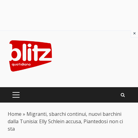
×
Skip
to
content
PRIMARY
MENU
Home
»
Migranti, sbarchi continui, nuovi barchini
dalla Tunisia: Elly Schlein accusa, Piantedosi non ci
sta