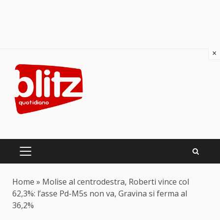
×
Skip
to
content
PRIMARY
MENU
Home
»
Molise al centrodestra, Roberti vince col
62,3%: l’asse Pd-M5s non va, Gravina si ferma al
36,2%