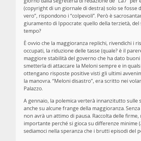
giorno dalla segreteria di redazione de “La7” per 
(copyright di un giornale di destra) solo se fosse
vero”, rispondono i “colpevoli”. Però è sacrosant
giuramento di Ippocrate: quello della terzietà, del
tempo?
È ovvio che la maggioranza replichi, rivendichi i ri
occupati, la riduzione delle tasse (quale? è il pare
maggiore stabilità del governo che ha dato buoni 
smetterla di attaccare la Meloni sempre e in qual
ottengano risposte positive visti gli ultimi avven
la manovra. “Meloni disastro”, era scritto nei vola
Palazzo.
A gennaio, la polemica verterà innanzitutto sulle 
anche su alcune frange della maggioranza. Senza 
non avrà un attimo di pausa. Raccolta delle firme,
importante perché si gioca su differenze minime (
sediamoci nella speranza che i brutti episodi del p