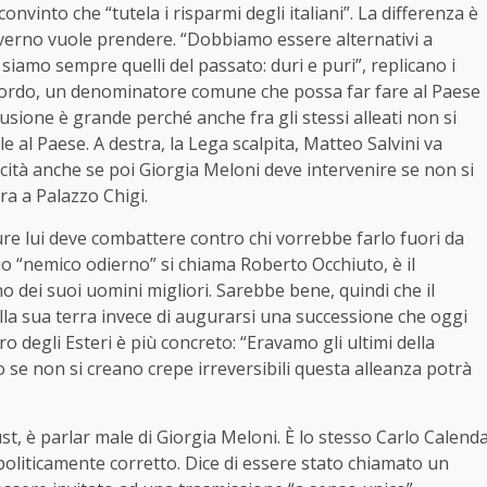
onvinto che “tutela i risparmi degli italiani”. La differenza è
governo vuole prendere. “Dobbiamo essere alternativi a
 siamo sempre quelli del passato: duri e puri”, replicano i
accordo, un denominatore comune che possa far fare al Paese
fusione è grande perché anche fra gli stessi alleati non si
e al Paese. A destra, la Lega scalpita, Matteo Salvini va
cità anche se poi Giorgia Meloni deve intervenire se non si
ra a Palazzo Chigi.
e lui deve combattere contro chi vorrebbe farlo fuori da
suo “nemico odierno” si chiama Roberto Occhiuto, è il
 dei suoi uomini migliori. Sarebbe bene, quindi che il
lla sua terra invece di augurarsi una successione che oggi
ro degli Esteri è più concreto: “Eravamo gli ultimi della
lo se non si creano crepe irreversibili questa alleanza potrà
st, è parlar male di Giorgia Meloni. È lo stesso Carlo Calend
politicamente corretto. Dice di essere stato chiamato un