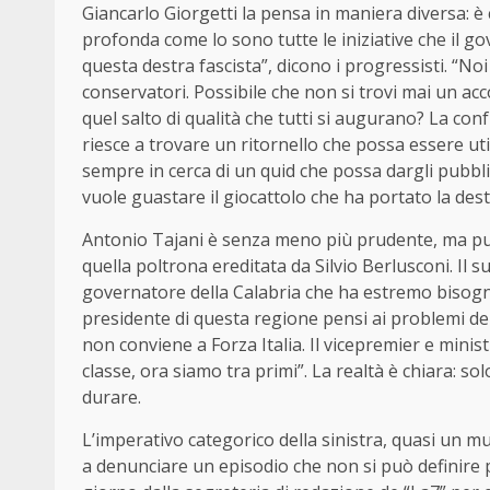
Giancarlo Giorgetti la pensa in maniera diversa: è c
profonda come lo sono tutte le iniziative che il 
questa destra fascista”, dicono i progressisti. “Noi
conservatori. Possibile che non si trovi mai un 
quel salto di qualità che tutti si augurano? La con
riesce a trovare un ritornello che possa essere util
sempre in cerca di un quid che possa dargli pubbli
vuole guastare il giocattolo che ha portato la dest
Antonio Tajani è senza meno più prudente, ma pur
quella poltrona ereditata da Silvio Berlusconi. Il 
governatore della Calabria che ha estremo bisogno
presidente di questa regione pensi ai problemi de
non conviene a Forza Italia. Il vicepremier e minist
classe, ora siamo tra primi”. La realtà è chiara: so
durare.
L’imperativo categorico della sinistra, quasi un mu
a denunciare un episodio che non si può definire 