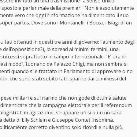
essere invitato ad una trasmissione “a senso unico”
 disposto a parlar male della premier. “Non è assolutamente
amente vero che oggi l’informazione ha dimenticato il suo
 super partes. Dove sono i Montanelli, i Bocca, i Biagi di un
sultati ottenuti in questi tre anni di governo: l’aumento degli
re dell’opposizione?), lo spread ai minimi termini, una
successi soprattutto in campo internazionale. “E’ ora di
siasi modo”, tuonano da Palazzo Chigi, ma non sembra si
imenti quando si è trattato in Parlamento di approvare o no
ntini che sono stati subito fatti sparire dai commessi del
spese militari e sul riarmo che non gode di ottima salute
dimenticare che la campagna elettorale per il referendum
 magistrati in agitazione, strappare un sì o un no sarà
a detta di Elly Schlein e Giuseppe Conte) Insomma,
oliticamente corretto diventino solo ricordi e nulla più.