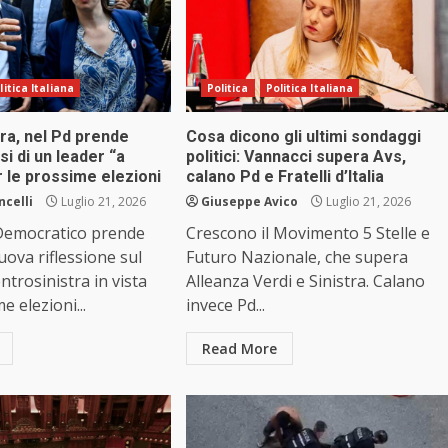
litica Italiana
Politica
Politica Italiana
ra, nel Pd prende
Cosa dicono gli ultimi sondaggi
si di un leader “a
politici: Vannacci supera Avs,
 le prossime elezioni
calano Pd e Fratelli d’Italia
ncelli
Luglio 21, 2026
Giuseppe Avico
Luglio 21, 2026
 Democratico prende
Crescono il Movimento 5 Stelle e
ova riflessione sul
Futuro Nazionale, che supera
ntrosinistra in vista
Alleanza Verdi e Sinistra. Calano
e elezioni...
invece Pd...
Read More