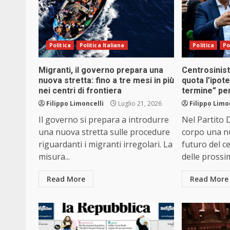
Politica
Politica Italiana
Politica
Po
Migranti, il governo prepara una
Centrosinist
nuova stretta: fino a tre mesi in più
quota l’ipote
nei centri di frontiera
termine” per
Filippo Limoncelli
Luglio 21, 2026
Filippo Limo
Il governo si prepara a introdurre
Nel Partito
una nuova stretta sulle procedure
corpo una nu
riguardanti i migranti irregolari. La
futuro del ce
misura...
delle prossim
Read More
Read More