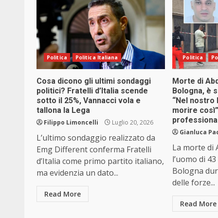
Politica
Politica Italiana
Politica
Po
Cosa dicono gli ultimi sondaggi
Morte di Ab
politici? Fratelli d’Italia scende
Bologna, è s
sotto il 25%, Vannacci vola e
“Nel nostro
tallona la Lega
morire così”
professiona
Filippo Limoncelli
Luglio 20, 2026
Gianluca Pa
L’ultimo sondaggio realizzato da
La morte di 
Emg Different conferma Fratelli
l’uomo di 43
d’Italia come primo partito italiano,
Bologna dur
ma evidenzia un dato...
delle forze...
Read More
Read More