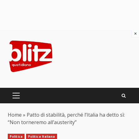
×
Skip
to
content
PRIMARY
MENU
Home
»
Patto di stabilità, perché l’Italia ha detto sì:
“Non torneremo all’austerity”
Politica
Politica Italiana