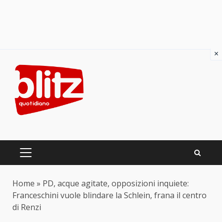
×
Skip
to
content
PRIMARY
MENU
Home
»
PD, acque agitate, opposizioni inquiete:
Franceschini vuole blindare la Schlein, frana il centro
di Renzi