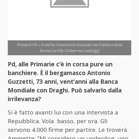
Primarie Pd: c'è anche il banchiere Guizzetti ma è testa a testa
Bonaccini-Elly Schlein nei sondaggi
Pd, alle Primarie c’è in corsa pure un
banchiere. È il bergamasco Antonio
Guzzetti, 73 anni, vent’anni alla Banca
Mondiale con Draghi. Può salvarlo dalla
irrilevanza?
Si è fatto avanti lui con una intervista a
Repubblica. Vola basso, per ora. Gli
servono 4.000 firme per partire. Le troverà.
Ammette: ”Mi considero un underdog, uno