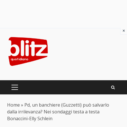
×
Skip
to
content
PRIMARY
MENU
Home
»
Pd, un banchiere (Guzzetti) può salvarlo
dalla irrilevanza? Nei sondaggi testa a testa
Bonaccini-Elly Schlein