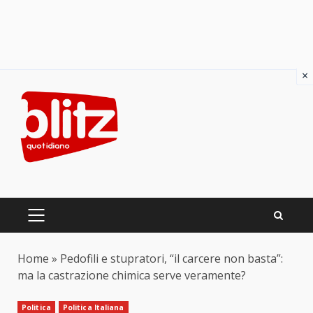
×
Skip
to
content
PRIMARY
MENU
Home
»
Pedofili e stupratori, “il carcere non basta”:
ma la castrazione chimica serve veramente?
Politica
Politica Italiana