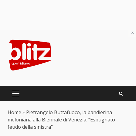
×
Skip
to
content
PRIMARY
MENU
Home
»
Pietrangelo Buttafuoco, la bandierina
meloniana alla Biennale di Venezia: “Espugnato
feudo della sinistra”