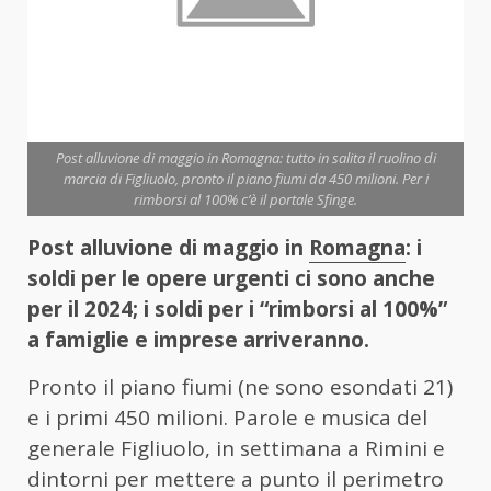
Post alluvione di maggio in Romagna: tutto in salita il ruolino di
marcia di Figliuolo, pronto il piano fiumi da 450 milioni. Per i
rimborsi al 100% c’è il portale Sfinge.
Post alluvione di maggio in
Romagna
: i
soldi per le opere urgenti ci sono anche
per il 2024; i soldi per i “rimborsi al 100%”
a famiglie e imprese arriveranno.
Pronto il piano fiumi (ne sono esondati 21)
e i primi 450 milioni. Parole e musica del
generale Figliuolo, in settimana a Rimini e
dintorni per mettere a punto il perimetro