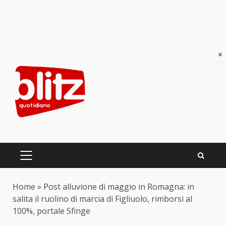
×
Skip
to
content
PRIMARY
MENU
Home
»
Post alluvione di maggio in Romagna: in
salita il ruolino di marcia di Figliuolo, rimborsi al
100%, portale Sfinge