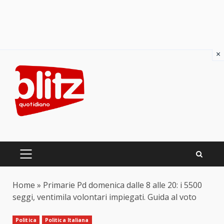
×
Skip
to
content
PRIMARY
MENU
Home
»
Primarie Pd domenica dalle 8 alle 20: i 5500
seggi, ventimila volontari impiegati. Guida al voto
Politica
Politica Italiana