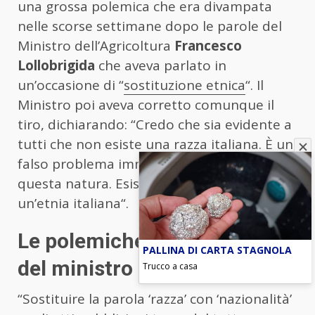
una grossa polemica che era divampata
nelle scorse settimane dopo le parole del
Ministro dell’Agricoltura
Francesco
Lollobrigida
che aveva parlato in
un’occasione di “
sostituzione etnica
“. Il
Ministro poi aveva corretto comunque il
tiro, dichiarando: “Credo che sia evidente a
tutti che non esiste una razza italiana. È un
falso problema immaginare un concetto di
questa natura. Esiste però una cultura,
un’etnia italiana“.
Le polemiche per le parole
PALLINA DI CARTA STAGNOLA
del ministro Lollobrigida
Trucco a casa
“Sostituire la parola ‘razza’ con ‘nazionalità’