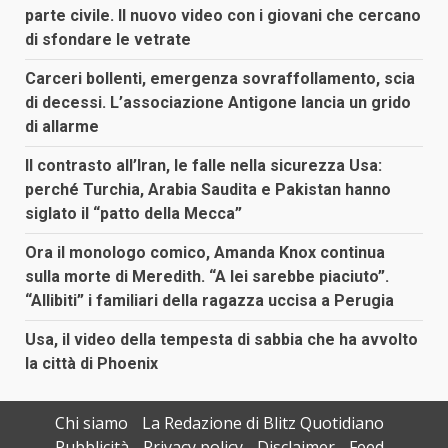
parte civile. Il nuovo video con i giovani che cercano
di sfondare le vetrate
Carceri bollenti, emergenza sovraffollamento, scia
di decessi. L’associazione Antigone lancia un grido
di allarme
Il contrasto all’Iran, le falle nella sicurezza Usa:
perché Turchia, Arabia Saudita e Pakistan hanno
siglato il “patto della Mecca”
Ora il monologo comico, Amanda Knox continua
sulla morte di Meredith. “A lei sarebbe piaciuto”.
“Allibiti” i familiari della ragazza uccisa a Perugia
Usa, il video della tempesta di sabbia che ha avvolto
la città di Phoenix
Chi siamo
La Redazione di Blitz Quotidiano
Pubblicità
Privacy policy
Disclaimer
Feed