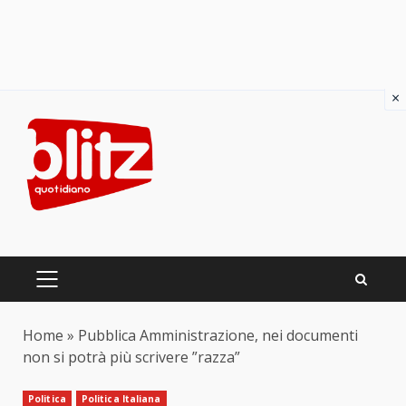
×
Skip
to
content
PRIMARY
MENU
Home
»
Pubblica Amministrazione, nei documenti
non si potrà più scrivere ”razza”
Politica
Politica Italiana