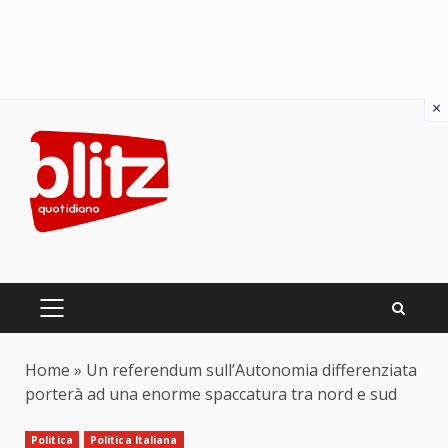
×
Skip
to
content
PRIMARY
MENU
Home
»
Un referendum sull’Autonomia differenziata
porterà ad una enorme spaccatura tra nord e sud
Politica
Politica Italiana