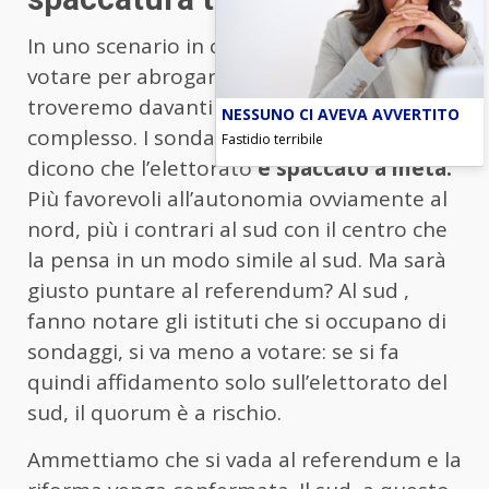
In uno scenario in cui fossimo chiamati a
votare per abrogare questa norma, ci
troveremo davanti ad uno scenario molto
NESSUNO CI AVEVA AVVERTITO
complesso. I sondaggi attualmente ci
Fastidio terribile
dicono che l’elettorato
è spaccato a metà.
Più favorevoli all’autonomia ovviamente al
nord, più i contrari al sud con il centro che
la pensa in un modo simile al sud. Ma sarà
giusto puntare al referendum? Al sud ,
fanno notare gli istituti che si occupano di
sondaggi, si va meno a votare: se si fa
quindi affidamento solo sull’elettorato del
sud, il quorum è a rischio.
Ammettiamo che si vada al referendum e la