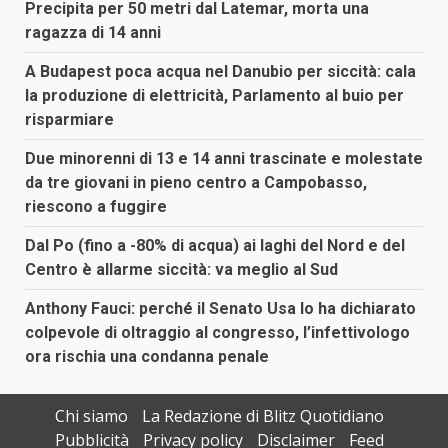
Precipita per 50 metri dal Latemar, morta una
ragazza di 14 anni
A Budapest poca acqua nel Danubio per siccità: cala
la produzione di elettricità, Parlamento al buio per
risparmiare
Due minorenni di 13 e 14 anni trascinate e molestate
da tre giovani in pieno centro a Campobasso,
riescono a fuggire
Dal Po (fino a -80% di acqua) ai laghi del Nord e del
Centro è allarme siccità: va meglio al Sud
Anthony Fauci: perché il Senato Usa lo ha dichiarato
colpevole di oltraggio al congresso, l’infettivologo
ora rischia una condanna penale
Chi siamo
La Redazione di Blitz Quotidiano
Pubblicità
Privacy policy
Disclaimer
Feed