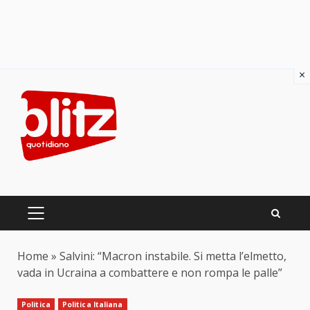
×
Skip
to
content
PRIMARY
MENU
Home
»
Salvini: “Macron instabile. Si metta l’elmetto,
vada in Ucraina a combattere e non rompa le palle”
Politica
Politica Italiana