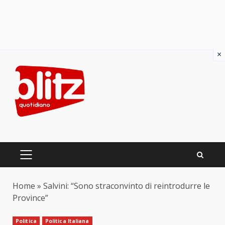
×
Skip
to
content
PRIMARY
MENU
Home
»
Salvini: “Sono straconvinto di reintrodurre le
Province”
Politica
Politica Italiana