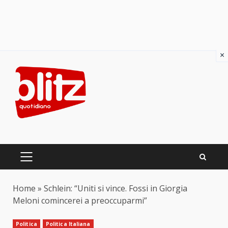
×
Skip
to
content
PRIMARY
MENU
Home
»
Schlein: “Uniti si vince. Fossi in Giorgia
Meloni comincerei a preoccuparmi”
Politica
Politica Italiana