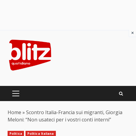
×
Skip
to
content
PRIMARY
MENU
Home
»
Scontro Italia-Francia sui migranti, Giorgia
Meloni: “Non usateci per i vostri conti interni”
Politica
Politica Italiana