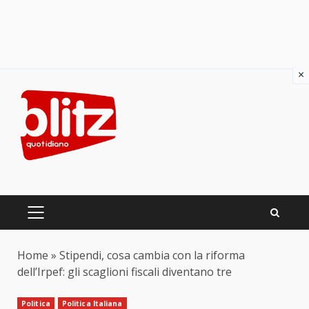
×
Skip
to
content
PRIMARY
MENU
Home
»
Stipendi, cosa cambia con la riforma
dell’Irpef: gli scaglioni fiscali diventano tre
Politica
Politica Italiana