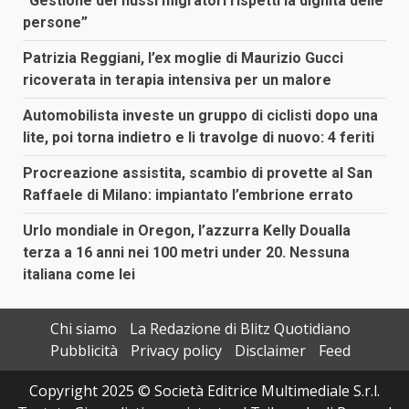
“Gestione dei flussi migratori rispetti la dignità delle
persone”
Patrizia Reggiani, l’ex moglie di Maurizio Gucci
ricoverata in terapia intensiva per un malore
Automobilista investe un gruppo di ciclisti dopo una
lite, poi torna indietro e li travolge di nuovo: 4 feriti
Procreazione assistita, scambio di provette al San
Raffaele di Milano: impiantato l’embrione errato
Urlo mondiale in Oregon, l’azzurra Kelly Doualla
terza a 16 anni nei 100 metri under 20. Nessuna
italiana come lei
Chi siamo
La Redazione di Blitz Quotidiano
Pubblicità
Privacy policy
Disclaimer
Feed
Copyright 2025 © Società Editrice Multimediale S.r.l.