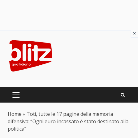
×
Skip
to
content
PRIMARY
MENU
Home
»
Toti, tutte le 17 pagine della memoria
difensiva: “Ogni euro incassato è stato destinato alla
politica”