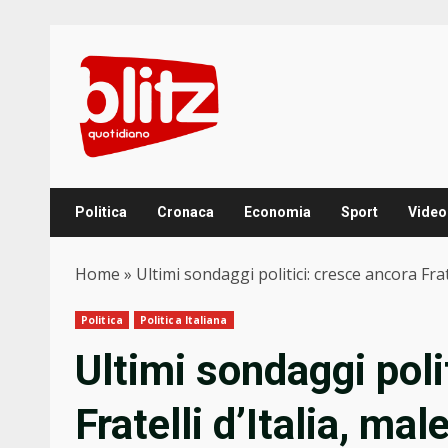
Skip
to
content
Politica
Cronaca
Economia
Sport
Video
Home
»
Ultimi sondaggi politici: cresce ancora Frat
Politica
Politica Italiana
Ultimi sondaggi poli
Fratelli d’Italia, ma