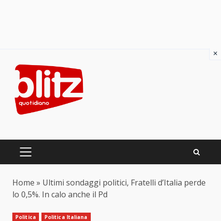
×
Skip
to
content
PRIMARY
MENU
Home
»
Ultimi sondaggi politici, Fratelli d’Italia perde
lo 0,5%. In calo anche il Pd
Politica
Politica Italiana