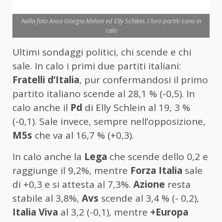
Nella foto Ansa Giorgia Meloni ed Elly Schlein. I loro partiti sono in
calo
Ultimi sondaggi politici, chi scende e chi
sale. In calo i primi due partiti italiani:
Fratelli d’Italia
, pur confermandosi il primo
partito italiano scende al 28,1 % (-0,5). In
calo anche il
Pd
di Elly Schlein al 19, 3 %
(-0,1). Sale invece, sempre nell’opposizione,
M5s
che va al 16,7 % (+0,3).
In calo anche la
Lega
che scende dello 0,2 e
raggiunge il 9,2%, mentre
Forza Italia
sale
di +0,3 e si attesta al 7,3%.
Azione
resta
stabile al 3,8%,
Avs
scende al 3,4 % (- 0,2),
Italia Viva
al 3,2 (-0,1), mentre
+Europa