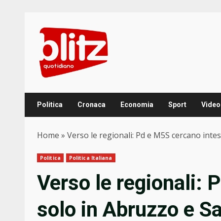
Skip
to
content
Politica
Cronaca
Economia
Sport
Video
Home
»
Verso le regionali: Pd e M5S cercano intes
Politica
Politica Italiana
Verso le regionali: 
solo in Abruzzo e Sa