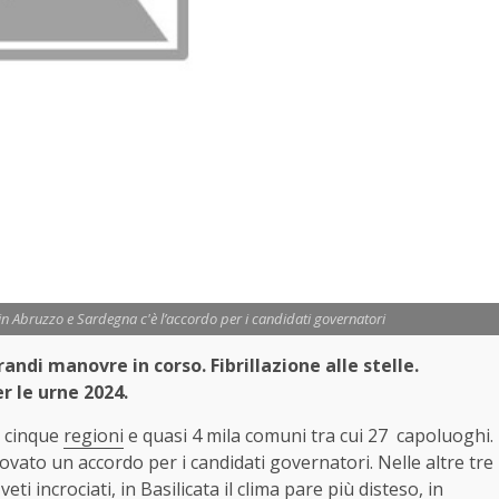
 in Abruzzo e Sardegna c'è l’accordo per i candidati governatori
randi manovre in corso. Fibrillazione alle stelle.
r le urne 2024.
di cinque
regioni
e quasi 4 mila comuni tra cui 27 capoluoghi.
vato un accordo per i candidati governatori. Nelle altre tre
i incrociati, in Basilicata il clima pare più disteso, in