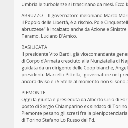
Umbria le turbolenze si trascinano da mesi. Ecco l
ABRUZZO – Il governatore meloniano Marco Marsil
il Popolo delle Libertà, è a rischio. Pd e Cinquest
abruzzese” è incalzato anche da Azione e Sinistre
Teramo, Luciano D’Amico.
BASILICATA
Il presidente Vito Bardi, già vicecomandante gener
di Corpo d’Armata cresciuto alla Nunziatella di Na
guidata da un dirigente delle Coop bianche, Angel
presidente Marcello Pittella, governatore nel pre
ancora diviso e i 5 Stelle al momento non si sono 
PIEMONTE
Oggi la giunta è presieduta da Alberto Cirio di Fo
posto di Sergio Chiamparino ex sindaco di Torino
Piemonte pesano gli screzi fra la plenipotenziaria 
di Torino Stefano Lo Russo del Pd.