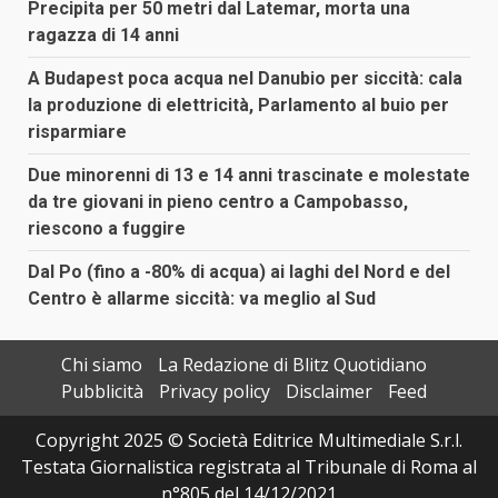
Precipita per 50 metri dal Latemar, morta una
ragazza di 14 anni
A Budapest poca acqua nel Danubio per siccità: cala
la produzione di elettricità, Parlamento al buio per
risparmiare
Due minorenni di 13 e 14 anni trascinate e molestate
da tre giovani in pieno centro a Campobasso,
riescono a fuggire
Dal Po (fino a -80% di acqua) ai laghi del Nord e del
Centro è allarme siccità: va meglio al Sud
Chi siamo
La Redazione di Blitz Quotidiano
Pubblicità
Privacy policy
Disclaimer
Feed
Copyright 2025 © Società Editrice Multimediale S.r.l.
Testata Giornalistica registrata al Tribunale di Roma al
n°805 del 14/12/2021