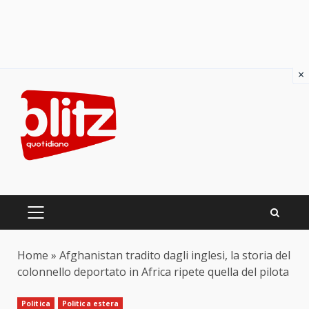
×
Skip
to
content
PRIMARY
MENU
Home
»
Afghanistan tradito dagli inglesi, la storia del
colonnello deportato in Africa ripete quella del pilota
Politica
Politica estera