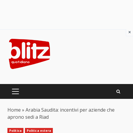
×
Skip
to
content
PRIMARY
MENU
Home
»
Arabia Saudita: incentivi per aziende che
aprono sedi a Riad
Politica
Politica estera